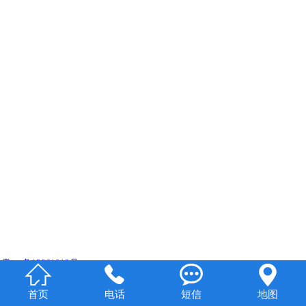
粤icp备13061912号




首页
电话
短信
地图